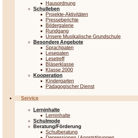
Hausordnung
Schulleben
Projekte-Aktivitäten
Presseberichte
Bildergalerie
Rundgang
Unsere Musikalische Grundschule
Besondere Angebote
Sprachpaten
Lesepaten
Lesetreff
Bläserklasse
Klasse 2000
Kooperation
Kindergarten
Pädagogischer Dienst
Service
Lerninhalte
Lerninhalte
Schulmode
Beratung/Förderung
Schulberatung
Depressionen / Angststörungen