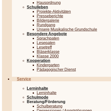
Hausordnung
Schulleben
Projekte-Aktivitäten
Presseberichte
Bildergalerie
Rundgang
Unsere Musikalische Grundschule
Besondere Angebote
Sprachpaten
Lesepaten
Lesetreff
Bläserklasse
Klasse 2000
Kooperation
Kindergarten
Pädagogischer Dienst
Service
Lerninhalte
Lerninhalte
Schulmode
Beratung/Förderung
Schulberatung
Depressionen / Angststörungen