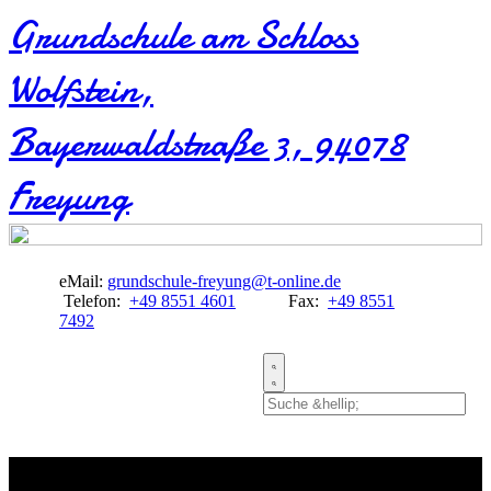
Grundschule am Schloss
Wolfstein​,
Bayerwaldstraße 3, 94078
Freyung
eMail:
grundschule-freyung@t-online.de
Telefon:
+49 8551 4601
Fax:
+49 8551
7492