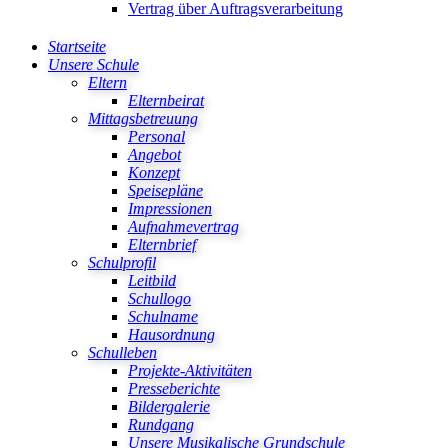
Vertrag über Auftragsverarbeitung
Startseite
Unsere Schule
Eltern
Elternbeirat
Mittagsbetreuung
Personal
Angebot
Konzept
Speisepläne
Impressionen
Aufnahmevertrag
Elternbrief
Schulprofil
Leitbild
Schullogo
Schulname
Hausordnung
Schulleben
Projekte-Aktivitäten
Presseberichte
Bildergalerie
Rundgang
Unsere Musikalische Grundschule