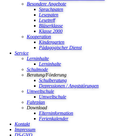
Besondere Angebote
Sprachpaten
Lesepaten
Lesetreff
Bläserklasse
Klasse 2000
Kooperation
Kindergarten
Pädagogischer Dienst
Service
Lerninhalte
Lerninhalte
Schulmode
Beratung/Förderung
Schulberatung
Depressionen / Angststörungen
Umweltschule
Umweltschule
Fahrplan
Download
Elterninformation
Ferienkalender
Kontakt
Impressum
DS-GVO