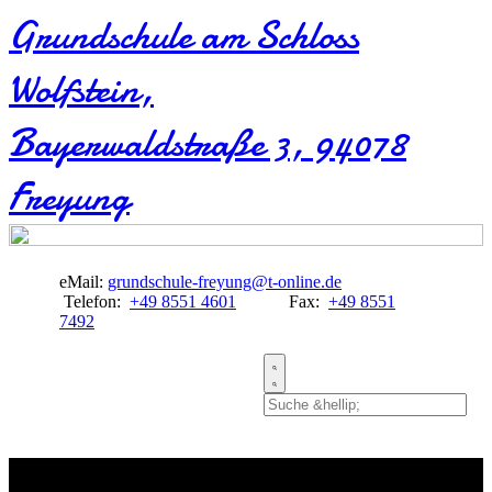
Grundschule am Schloss
Wolfstein​,
Bayerwaldstraße 3, 94078
Freyung
eMail:
grundschule-freyung@t-online.de
Telefon:
+49 8551 4601
Fax:
+49 8551
7492