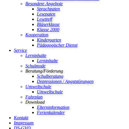
Besondere Angebote
Sprachpaten
Lesepaten
Lesetreff
Bläserklasse
Klasse 2000
Kooperation
Kindergarten
Pädagogischer Dienst
Service
Lerninhalte
Lerninhalte
Schulmode
Beratung/Förderung
Schulberatung
Depressionen / Angststörungen
Umweltschule
Umweltschule
Fahrplan
Download
Elterninformation
Ferienkalender
Kontakt
Impressum
DS-GVO