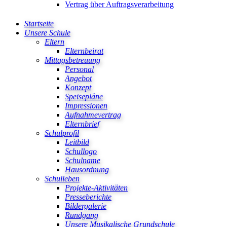
Vertrag über Auftragsverarbeitung
Startseite
Unsere Schule
Eltern
Elternbeirat
Mittagsbetreuung
Personal
Angebot
Konzept
Speisepläne
Impressionen
Aufnahmevertrag
Elternbrief
Schulprofil
Leitbild
Schullogo
Schulname
Hausordnung
Schulleben
Projekte-Aktivitäten
Presseberichte
Bildergalerie
Rundgang
Unsere Musikalische Grundschule